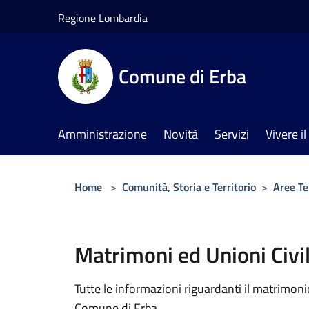
Salta al contenuto principale
Regione Lombardia
Comune di Erba
Amministrazione
Novità
Servizi
Vivere 
Home
>
Comunità, Storia e Territorio
>
Aree T
Matrimoni ed Unioni Civil
Tutte le informazioni riguardanti il matrimonio 
Comune di Erba