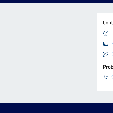
Cont
Prob