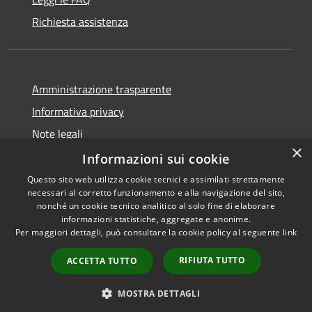
Richiesta assistenza
Amministrazione trasparente
Informativa privacy
Note legali
×
Dichiarazione di accessibilità
Informazioni sui cookie
Questo sito web utilizza cookie tecnici e assimilati strettamente
necessari al corretto funzionamento e alla navigazione del sito,
nonché un cookie tecnico analitico al solo fine di elaborare
informazioni statistiche, aggregate e anonime.
RSS
Copyright © 2026 • Comune di
Per maggiori dettagli, può consultare la cookie policy al seguente
link
Accessibilità
Erba • Powered by
Privacy
Municipium
Accesso
•
RIFIUTA TUTTO
ACCETTA TUTTO
Cookie
redazione
Mappa del sito
MOSTRA DETTAGLI