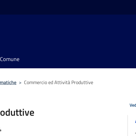
il Comune
ematiche
>
Commercio ed Attività Produttive
Ved
oduttive
4