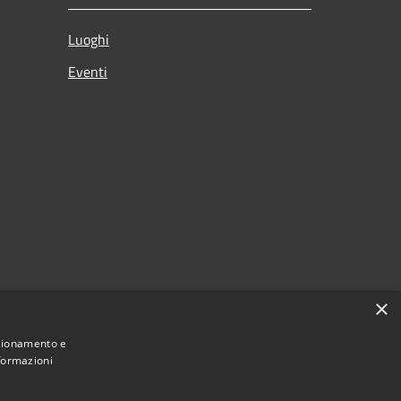
Luoghi
Eventi
×
nzionamento e
nformazioni