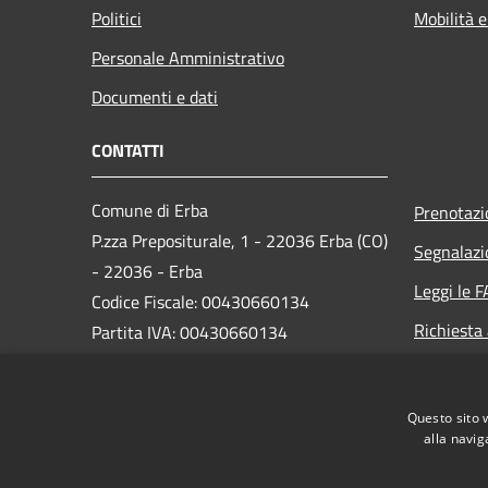
Politici
Mobilità e
Personale Amministrativo
Documenti e dati
CONTATTI
Comune di Erba
Prenotaz
P.zza Prepositurale, 1 - 22036 Erba (CO)
Segnalazi
- 22036 - Erba
Leggi le 
Codice Fiscale: 00430660134
Richiesta
Partita IVA: 00430660134
Email:
comune.erba@comune.erba.co.it
PEC:
comune.erba@pec.provincia.como.it
Questo sito 
Centralino Unico: 031 615111
alla navig