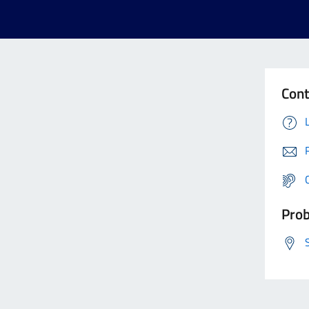
Cont
Prob