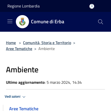
Salta al contenuto principale
Regione Lombardia
Comune di Erba
Home
>
Comunità, Storia e Territorio
>
Aree Tematiche
>
Ambiente
Ambiente
Ultimo aggiornamento
: 5 marzo 2024, 14:34
Vedi azioni
Aree Tematiche