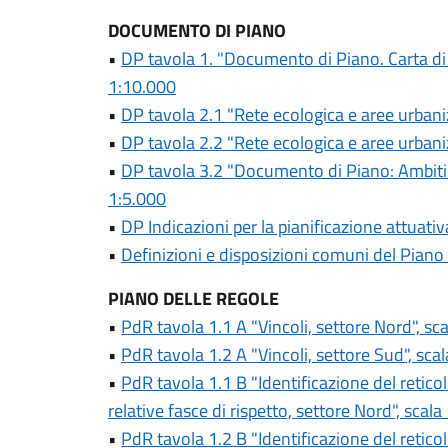
DOCUMENTO DI PIANO
•
DP tavola 1. "Documento di Piano. Carta di si
1:10.000
•
DP tavola 2.1 "Rete ecologica e aree urbani
•
DP tavola 2.2 "Rete ecologica e aree urbani
•
DP tavola 3.2 "Documento di Piano: Ambiti 
1:5.000
•
DP Indicazioni per la pianificazione attuativ
•
Definizioni e disposizioni comuni del Piano 
PIANO DELLE REGOLE
•
PdR tavola 1.1 A "Vincoli, settore Nord", sc
•
PdR tavola 1.2 A "Vincoli, settore Sud", sca
•
PdR tavola 1.1 B "Identificazione del retico
relative fasce di rispetto, settore Nord", scala
•
PdR tavola 1.2 B "Identificazione del retico