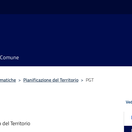
il Comune
ematiche
>
Pianificazione del Territorio
>
PGT
Ved
o del Territorio