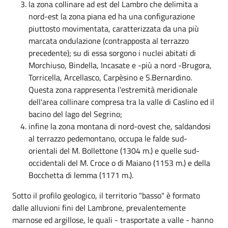
la zona collinare ad est del Lambro che delimita a
nord-est la zona piana ed ha una configurazione
piuttosto movimentata, caratterizzata da una più
marcata ondulazione (contrapposta al terrazzo
precedente); su di essa sorgono i nuclei abitati di
Morchiuso, Bindella, Incasate e -più a nord -Brugora,
Torricella, Arcellasco, Carpèsino e S.Bernardino.
Questa zona rappresenta l'estremità meridionale
dell'area collinare compresa tra la valle di Caslino ed il
bacino del lago del Segrino;
infine la zona montana di nord-ovest che, saldandosi
al terrazzo pedemontano, occupa le falde sud-
orientali del M. Bollettone (1304 m.) e quelle sud-
occidentali del M. Croce o di Maiano (1153 m.) e della
Bocchetta di lemma (1171 m.).
Sotto il profilo geologico, il territorio "basso" è formato
dalle alluvioni fini del Lambrone, prevalentemente
marnose ed argillose, le quali - trasportate a valle - hanno