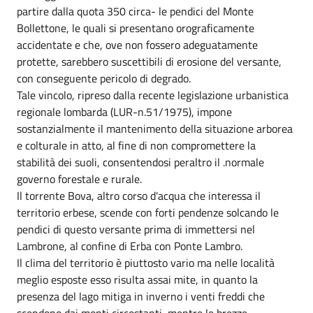
partire dalla quota 350 circa- le pendici del Monte
Bollettone, le quali si presentano orograficamente
accidentate e che, ove non fossero adeguatamente
protette, sarebbero suscettibili di erosione del versante,
con conseguente pericolo di degrado.
Tale vincolo, ripreso dalla recente legislazione urbanistica
regionale lombarda (LUR-n.51/1975), impone
sostanzialmente il mantenimento della situazione arborea
e colturale in atto, al fine di non compromettere la
stabilità dei suoli, consentendosi peraltro il .normale
governo forestale e rurale.
Il torrente Bova, altro corso d'acqua che interessa il
territorio erbese, scende con forti pendenze solcando le
pendici di questo versante prima di immettersi nel
Lambrone, al confine di Erba con Ponte Lambro.
Il clima del territorio è piuttosto vario ma nelle località
meglio esposte esso risulta assai mite, in quanto la
presenza del lago mitiga in inverno i venti freddi che
scendono dai monti circostanti, mentre le brezze