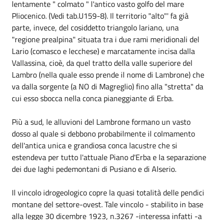
lentamente " colmato " l'antico vasto golfo del mare
Pliocenico. (Vedi tab.U159-8). Il territorio "alto"' fa già
parte, invece, del cosiddetto triangolo lariano, una
"regione prealpina" situata tra i due rami meridionali del
Lario (comasco e lecchese) e marcatamente incisa dalla
Vallassina, cioè, da quel tratto della valle superiore del
Lambro (nella quale esso prende il nome di Lambrone) che
va dalla sorgente (a NO di Magreglio) fino alla "stretta" da
cui esso sbocca nella conca pianeggiante di Erba.
Più a sud, le alluvioni del Lambrone formano un vasto
dosso al quale si debbono probabilmente il colmamento
dell'antica unica e grandiosa conca lacustre che si
estendeva per tutto l'attuale Piano d'Erba e la separazione
dei due laghi pedemontani di Pusiano e di Alserio.
Il vincolo idrogeologico copre la quasi totalità delle pendici
montane del settore-ovest. Tale vincolo - stabilito in base
alla legge 30 dicembre 1923, n.3267 -interessa infatti -a