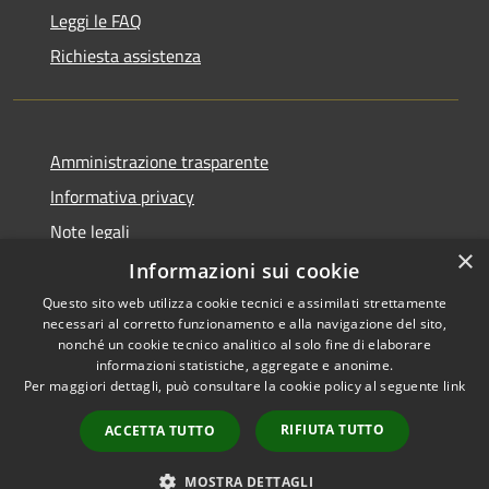
Leggi le FAQ
Richiesta assistenza
Amministrazione trasparente
Informativa privacy
Note legali
×
Dichiarazione di accessibilità
Informazioni sui cookie
Questo sito web utilizza cookie tecnici e assimilati strettamente
necessari al corretto funzionamento e alla navigazione del sito,
nonché un cookie tecnico analitico al solo fine di elaborare
informazioni statistiche, aggregate e anonime.
RSS
Copyright © 2026 • Comune di
Per maggiori dettagli, può consultare la cookie policy al seguente
link
Accessibilità
Erba • Powered by
Privacy
Municipium
Accesso
•
RIFIUTA TUTTO
ACCETTA TUTTO
Cookie
redazione
Mappa del sito
MOSTRA DETTAGLI