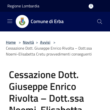
Salta al contenuto principale
Regione Lombardia
Comune di Erba
Home
>
Novità
>
Avvisi
>
Cessazione Dott. Giuseppe Enrico Rivolta – Dott.ssa
Noemi-Elisabetta Cretu provvedimenti conseguenti
Cessazione Dott.
Giuseppe Enrico
Rivolta – Dott.ssa
Noemi-Elisabetta