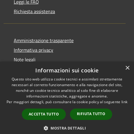
Leggi le FAQ
Richiesta assistenza
Amministrazione trasparente
Informativa privacy
Note legali
×
Dichiarazione di accessibilità
Informazioni sui cookie
Questo sito web utilizza cookie tecnici e assimilati strettamente
necessari al corretto funzionamento e alla navigazione del sito,
nonché un cookie tecnico analitico al solo fine di elaborare
informazioni statistiche, aggregate e anonime.
RSS
Copyright © 2026 • Comune di
Per maggiori dettagli, può consultare la cookie policy al seguente
link
Accessibilità
Erba • Powered by
Privacy
Municipium
Accesso
•
RIFIUTA TUTTO
ACCETTA TUTTO
Cookie
redazione
Mappa del sito
MOSTRA DETTAGLI