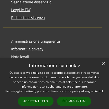
Segnalazione disservizio
Leggi le FAQ
Richiesta assistenza
Amministrazione trasparente
Informativa privacy
Note legali
×
Dichiarazione di accessibilità
Informazioni sui cookie
Questo sito web utilizza cookie tecnici e assimilati strettamente
necessari al corretto funzionamento e alla navigazione del sito,
nonché un cookie tecnico analitico al solo fine di elaborare
informazioni statistiche, aggregate e anonime.
RSS
Copyright © 2026 • Comune di
Per maggiori dettagli, può consultare la cookie policy al seguente
link
Accessibilità
Erba • Powered by
Privacy
Municipium
Accesso
•
RIFIUTA TUTTO
ACCETTA TUTTO
Cookie
redazione