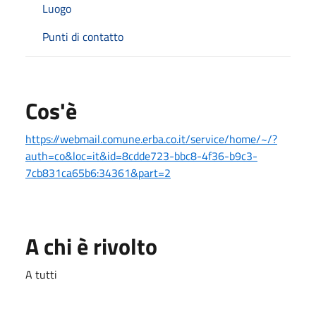
Luogo
Punti di contatto
Cos'è
https://webmail.comune.erba.co.it/service/home/~/?
auth=co&loc=it&id=8cdde723-bbc8-4f36-b9c3-
7cb831ca65b6:34361&part=2
A chi è rivolto
A tutti