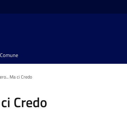
il Comune
ero... Ma ci Credo
 ci Credo