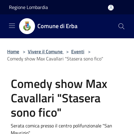
Salta al contenuto principale
Regione Lombardia
Comune di Erba
Home
>
Vivere il Comune
>
Eventi
>
Comedy show Max Cavallari "Stasera sono fico"
Comedy show Max
Cavallari "Stasera
sono fico"
Serata comica presso il centro polifunzionale "San
Maurizio"