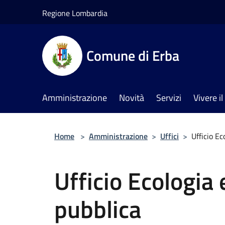
Salta al contenuto principale
Regione Lombardia
Comune di Erba
Amministrazione
Novità
Servizi
Vivere 
Home
>
Amministrazione
>
Uffici
>
Ufficio Ec
Ufficio Ecologia
pubblica