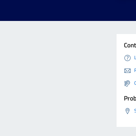
Cont
Prob