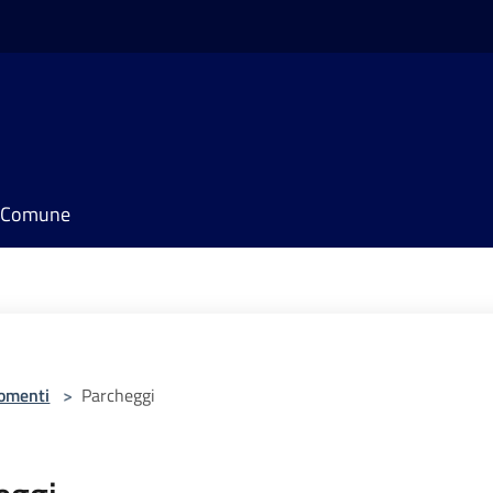
il Comune
omenti
>
Parcheggi