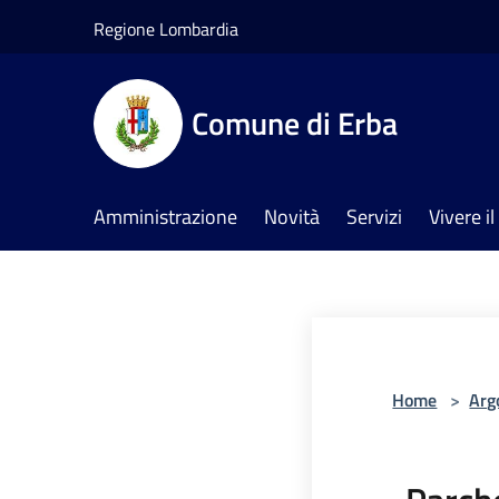
Salta al contenuto principale
Regione Lombardia
Comune di Erba
Amministrazione
Novità
Servizi
Vivere 
Home
>
Arg