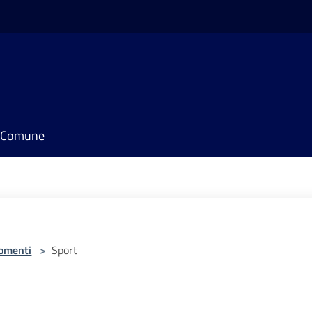
il Comune
omenti
>
Sport