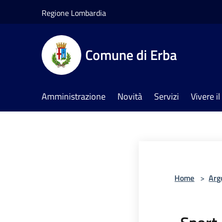
Salta al contenuto principale
Regione Lombardia
Comune di Erba
Amministrazione
Novità
Servizi
Vivere 
Home
>
Arg