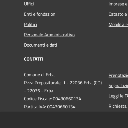
Uffici
Imprese 
Enti e fondazioni
Catasto e
Politici
Mobilità e
Personale Amministrativo
Documenti e dati
CONTATTI
Comune di Erba
Prenotaz
P.zza Prepositurale, 1 - 22036 Erba (CO)
Segnalazi
- 22036 - Erba
Leggi le 
Codice Fiscale: 00430660134
Richiesta
Partita IVA: 00430660134
Email:
comune.erba@comune.erba.co.it
PEC:
comune.erba@pec.provincia.como.it