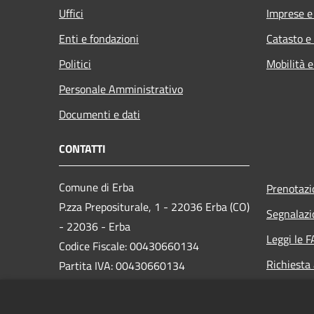
Uffici
Imprese 
Enti e fondazioni
Catasto e
Politici
Mobilità e
Personale Amministrativo
Documenti e dati
CONTATTI
Comune di Erba
Prenotaz
P.zza Prepositurale, 1 - 22036 Erba (CO)
Segnalazi
- 22036 - Erba
Leggi le 
Codice Fiscale: 00430660134
Richiesta
Partita IVA: 00430660134
Email:
comune.erba@comune.erba.co.it