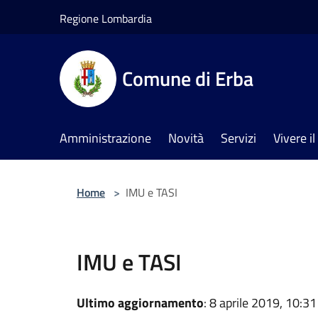
Salta al contenuto principale
Regione Lombardia
Comune di Erba
Amministrazione
Novità
Servizi
Vivere 
Home
>
IMU e TASI
IMU e TASI
Ultimo aggiornamento
: 8 aprile 2019, 10:31