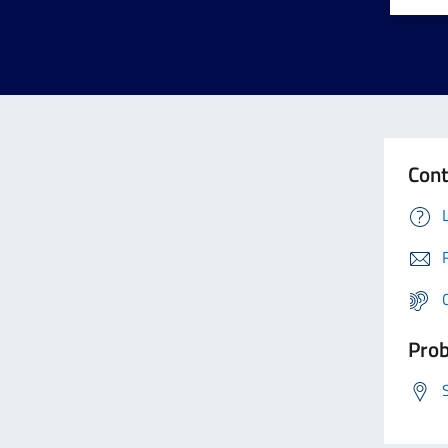
Cont
Prob