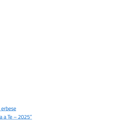
o erbese
ta a Te – 2025”