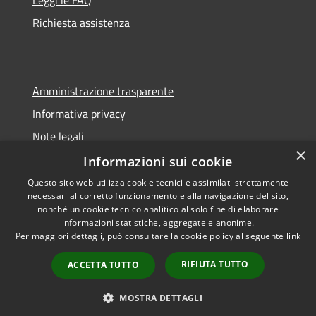
Richiesta assistenza
Amministrazione trasparente
Informativa privacy
Note legali
×
Dichiarazione di accessibilità
Informazioni sui cookie
Questo sito web utilizza cookie tecnici e assimilati strettamente
necessari al corretto funzionamento e alla navigazione del sito,
nonché un cookie tecnico analitico al solo fine di elaborare
informazioni statistiche, aggregate e anonime.
RSS
Copyright © 2026 • Comune di
Per maggiori dettagli, può consultare la cookie policy al seguente
link
Accessibilità
Erba • Powered by
Privacy
Municipium
Accesso
•
RIFIUTA TUTTO
ACCETTA TUTTO
Cookie
redazione
Mappa del sito
MOSTRA DETTAGLI