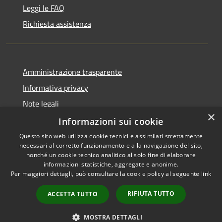
Leggi le FAQ
Richiesta assistenza
Amministrazione trasparente
Informativa privacy
Note legali
×
Dichiarazione di accessibilità
Informazioni sui cookie
Questo sito web utilizza cookie tecnici e assimilati strettamente
necessari al corretto funzionamento e alla navigazione del sito,
nonché un cookie tecnico analitico al solo fine di elaborare
informazioni statistiche, aggregate e anonime.
RSS
Copyright © 2026 • Comune di
Per maggiori dettagli, può consultare la cookie policy al seguente
link
Accessibilità
Erba • Powered by
Privacy
Municipium
Accesso
•
RIFIUTA TUTTO
ACCETTA TUTTO
Cookie
redazione
Mappa del sito
MOSTRA DETTAGLI